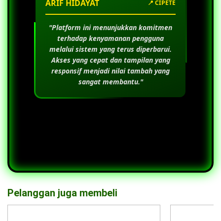
ARIF HIDAYAT
📍 CIPETE
"Platform ini menunjukkan komitmen
terhadap kenyamanan pengguna
melalui sistem yang terus diperbarui.
Akses yang cepat dan tampilan yang
responsif menjadi nilai tambah yang
sangat membantu."
Pelanggan juga membeli