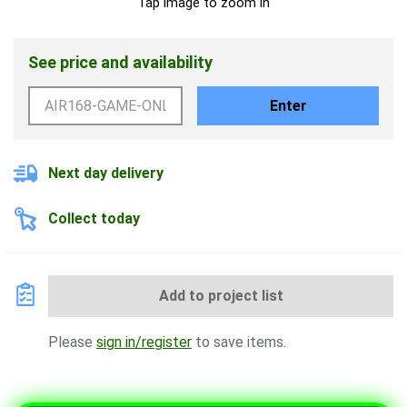
Tap image to zoom in
See price and availability
Enter
Next day delivery
Collect today
Add to project list
Please
sign in/register
to save items.