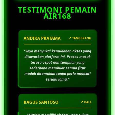
TESTIMONI PEMAIN
AIR168
ANDIKA PRATAMA
📍 TANGERANG
"Saya menyukai kemudahan akses yang
ditawarkan platform ini. Proses masuk
terasa cepat dan tampilan yang
sederhana membuat semua fitur
mudah ditemukan tanpa perlu mencari
terlalu lama."
BAGUS SANTOSO
📍 BALI
"AIR168 memiliki sistem yang cukup