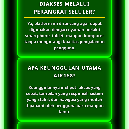
DIAKSES MELALUI
PERANGKAT SELULER?
Ya, platform ini dirancang agar dapat
digunakan dengan nyaman melalui
smartphone, tablet, maupun komputer
tanpa mengurangi kualitas pengalaman
pengguna.
APA KEUNGGULAN UTAMA
AIR168?
Keunggulannya meliputi akses yang
cepat, tampilan yang responsif, sistem
yang stabil, dan navigasi yang mudah
dipahami oleh pengguna baru maupun
lama.