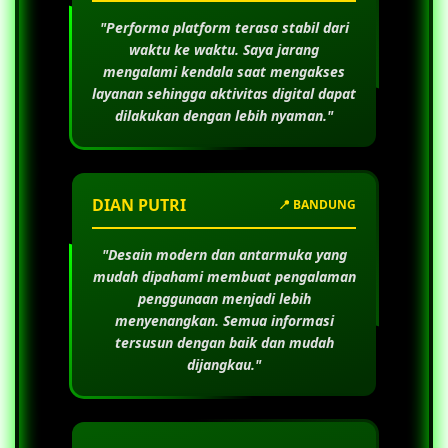
"Performa platform terasa stabil dari
waktu ke waktu. Saya jarang
mengalami kendala saat mengakses
layanan sehingga aktivitas digital dapat
dilakukan dengan lebih nyaman."
DIAN PUTRI
📍 BANDUNG
"Desain modern dan antarmuka yang
mudah dipahami membuat pengalaman
penggunaan menjadi lebih
menyenangkan. Semua informasi
tersusun dengan baik dan mudah
dijangkau."