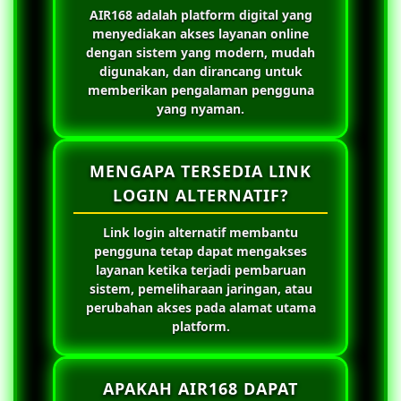
AIR168 adalah platform digital yang
menyediakan akses layanan online
dengan sistem yang modern, mudah
digunakan, dan dirancang untuk
memberikan pengalaman pengguna
yang nyaman.
MENGAPA TERSEDIA LINK
LOGIN ALTERNATIF?
Link login alternatif membantu
pengguna tetap dapat mengakses
layanan ketika terjadi pembaruan
sistem, pemeliharaan jaringan, atau
perubahan akses pada alamat utama
platform.
APAKAH AIR168 DAPAT