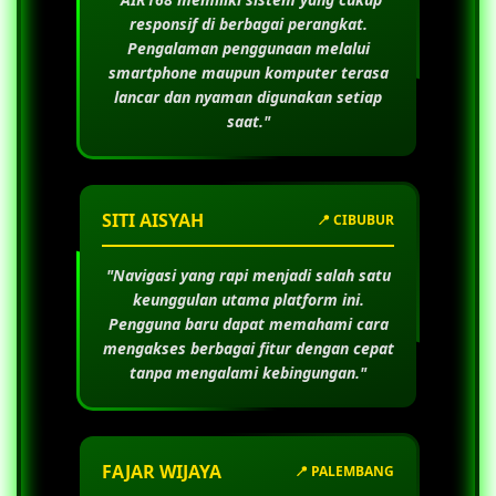
responsif di berbagai perangkat.
Pengalaman penggunaan melalui
smartphone maupun komputer terasa
lancar dan nyaman digunakan setiap
saat."
SITI AISYAH
📍 CIBUBUR
"Navigasi yang rapi menjadi salah satu
keunggulan utama platform ini.
Pengguna baru dapat memahami cara
mengakses berbagai fitur dengan cepat
tanpa mengalami kebingungan."
FAJAR WIJAYA
📍 PALEMBANG